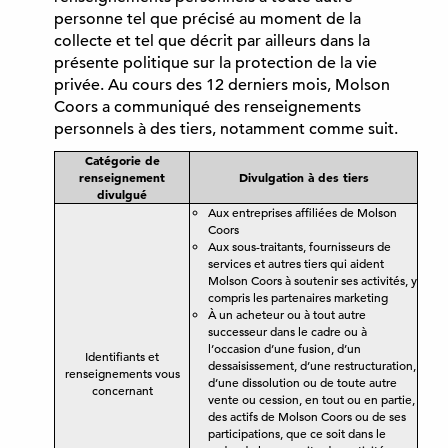
personne tel que précisé au moment de la
collecte et tel que décrit par ailleurs dans la
présente politique sur la protection de la vie
privée. Au cours des 12 derniers mois, Molson
Coors a communiqué des renseignements
personnels à des tiers, notamment comme suit.
Catégorie de
renseignement
Divulgation à des tiers
divulgué
Aux entreprises affiliées de Molson
Coors
Aux sous-traitants, fournisseurs de
services et autres tiers qui aident
Molson Coors à soutenir ses activités, y
compris les partenaires marketing
À un acheteur ou à tout autre
successeur dans le cadre ou à
l’occasion d’une fusion, d’un
Identifiants et
dessaisissement, d’une restructuration,
renseignements vous
d’une dissolution ou de toute autre
concernant
vente ou cession, en tout ou en partie,
des actifs de Molson Coors ou de ses
participations, que ce soit dans le