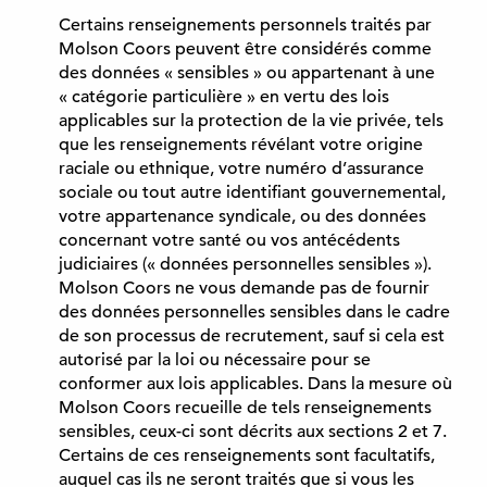
e
Certains renseignements personnels traités par
d
Molson Coors peuvent être considérés comme
a
des données « sensibles » ou appartenant à une
n
« catégorie particulière » en vertu des lois
s
applicables sur la protection de la vie privée, tels
u
que les renseignements révélant votre origine
n
raciale ou ethnique, votre numéro d’assurance
n
sociale ou tout autre identifiant gouvernemental,
o
votre appartenance syndicale, ou des données
u
concernant votre santé ou vos antécédents
v
judiciaires (« données personnelles sensibles »).
e
Molson Coors ne vous demande pas de fournir
l
des données personnelles sensibles dans le cadre
o
de son processus de recrutement, sauf si cela est
n
autorisé par la loi ou nécessaire pour se
g
conformer aux lois applicables. Dans la mesure où
l
Molson Coors recueille de tels renseignements
e
sensibles, ceux-ci sont décrits aux sections 2 et 7.
t
Certains de ces renseignements sont facultatifs,
)
auquel cas ils ne seront traités que si vous les