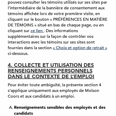
pouvez consulter les témoins utilisés sur ses sites par
l’intermédiaire de la bannière de consentement aux
témoins affichée lors de votre première visite, en
cliquant sur le bouton « PRÉFÉRENCES EN MATIÈRE
DE TÉMOINS » situé en bas de chaque page, ou en
cliquant sur
ce lien
(
. Des informations
supplémentaires sur la façon de contrôler vos
e
interactions avec les témoins sur ses sites sont
x
fournies dans la section
t
« Choix et option de retrait »
ci-dessous.
e
r
4. COLLECTE ET UTILISATION DES
n
RENSEIGNEMENTS PERSONNELS
e
DANS LE CONTEXTE DE L’EMPLOI
,
s
Pour éviter toute ambiguïté, la présente section 4
'
s’applique uniquement aux employés de Molson
o
Coors et aux candidats à un emploi.
u
v
Renseignements sensibles des employés et des
r
candidats