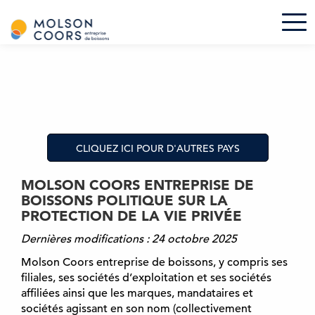
Tog
P
a
s
s
e
r
a
CLIQUEZ ICI POUR D'AUTRES PAYS
u
c
MOLSON COORS ENTREPRISE DE
o
BOISSONS POLITIQUE SUR LA
n
PROTECTION DE LA VIE PRIVÉE
t
e
Dernières modifications : 24 octobre 2025
n
Molson Coors entreprise de boissons, y compris ses
u
filiales, ses sociétés d’exploitation et ses sociétés
p
affiliées ainsi que les marques, mandataires et
r
sociétés agissant en son nom (collectivement