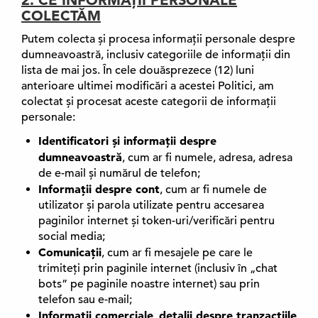
2. CE INFORMAȚII PERSONALE
COLECTĂM
Putem colecta și procesa informații personale despre
dumneavoastră, inclusiv categoriile de informații din
lista de mai jos. În cele douăsprezece (12) luni
anterioare ultimei modificări a acestei Politici, am
colectat și procesat aceste categorii de informații
personale:
Identificatori și informații despre
dumneavoastră
, cum ar fi numele, adresa, adresa
de e-mail și numărul de telefon;
Informații despre cont
, cum ar fi numele de
utilizator și parola utilizate pentru accesarea
paginilor internet și token-uri/verificări pentru
social media;
Comunicații
, cum ar fi mesajele pe care le
trimiteți prin paginile internet (inclusiv în „chat
bots” pe paginile noastre internet) sau prin
telefon sau e-mail;
Informații comerciale
detalii despre tranzacțiile
,