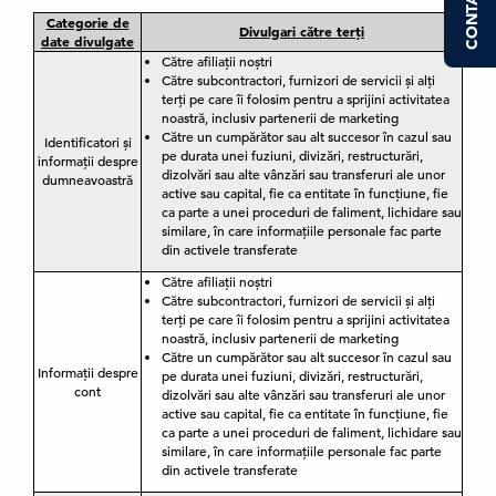
CONTACT US
Categorie de
Divulgari către terți
date divulgate
Către afiliații noștri
Către subcontractori, furnizori de servicii și alți
terți pe care îi folosim pentru a sprijini activitatea
noastră, inclusiv partenerii de marketing
Către un cumpărător sau alt succesor în cazul sau
Identificatori și
pe durata unei fuziuni, divizări, restructurări,
informații despre
dizolvări sau alte vânzări sau transferuri ale unor
dumneavoastră
active sau capital, fie ca entitate în funcțiune, fie
ca parte a unei proceduri de faliment, lichidare sau
similare, în care informațiile personale fac parte
din activele transferate
Către afiliații noștri
Către subcontractori, furnizori de servicii și alți
terți pe care îi folosim pentru a sprijini activitatea
noastră, inclusiv partenerii de marketing
Către un cumpărător sau alt succesor în cazul sau
Informații despre
pe durata unei fuziuni, divizări, restructurări,
cont
dizolvări sau alte vânzări sau transferuri ale unor
active sau capital, fie ca entitate în funcțiune, fie
ca parte a unei proceduri de faliment, lichidare sau
similare, în care informațiile personale fac parte
din activele transferate