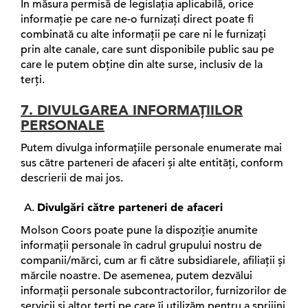
În măsura permisă de legislația aplicabilă, orice
informație pe care ne-o furnizați direct poate fi
combinată cu alte informații pe care ni le furnizați
prin alte canale, care sunt disponibile public sau pe
care le putem obține din alte surse, inclusiv de la
terți.
7. DIVULGAREA INFORMAȚIILOR
PERSONALE
Putem divulga informațiile personale enumerate mai
sus către parteneri de afaceri și alte entități, conform
descrierii de mai jos.
Divulgări către parteneri de afaceri
Molson Coors poate pune la dispoziție anumite
informații personale în cadrul grupului nostru de
companii/mărci, cum ar fi către subsidiarele, afiliații și
mărcile noastre. De asemenea, putem dezvălui
informații personale subcontractorilor, furnizorilor de
servicii și altor terți pe care îi utilizăm pentru a sprijini