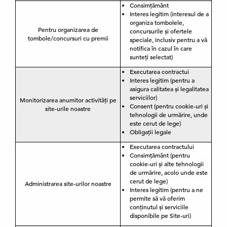
Consimțământ
Interes legitim (interesul de a
organiza tombolele,
Pentru organizarea de
concursurile și ofertele
tombole/concursuri cu premii
speciale, inclusiv pentru a vă
notifica în cazul în care
sunteți selectat)
Executarea contractui
Interes legitim (pentru a
asigura calitatea și legalitatea
serviciilor)
Monitorizarea anumitor activități pe
Consent (pentru cookie-uri și
site-urile noastre
tehnologii de urmărire, unde
este cerut de lege)
Obligații legale
Executarea contractului
Consimțământ (pentru
cookie-uri și alte tehnologii
de urmărire, acolo unde este
cerut de lege)
Administrarea site-urilor noastre
Interes legitim (pentru a ne
permite să vă oferim
conținutul și serviciile
disponibile pe Site-uri)