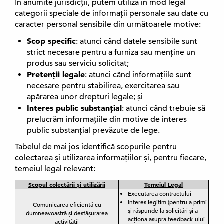
În anumite jurisdicții, putem utiliza în mod legal
categorii speciale de informații personale sau date cu
caracter personal sensibile din următoarele motive:
Scop specific
: atunci când datele sensibile sunt
strict necesare pentru a furniza sau menține un
produs sau serviciu solicitat;
Pretenții legale
: atunci când informațiile sunt
necesare pentru stabilirea, exercitarea sau
apărarea unor drepturi legale; și
Interes public substanțial
: atunci când trebuie să
prelucrăm informațiile din motive de interes
public substanțial prevăzute de lege.
Tabelul de mai jos identifică scopurile pentru
colectarea și utilizarea informațiilor și, pentru fiecare,
temeiul legal relevant:
Scopul colectării și utilizării
Temeiul Legal
Executarea contractului
Interes legitim (pentru a primi
Comunicarea eficientă cu
și răspunde la solicitări și a
dumneavoastră și desfășurarea
acționa asupra feedback-ului
activității