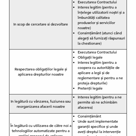
Executarea Contractului
Interes legitim (pentru a
înțelege utilizatorii noștri și a
îmbunătăți calitatea
produselor și serviciilor
In scop de cercetare si dezvoltare
noastre)
Consimțământ (atunci când
alegeți să furnizați răspunsuri
la chestionare)
Executarea Contractului
Obligații legale
Interes legitim (pentru a
coopera cu autoritățile de
Respectarea obligațiilor legale și
aplicare a legii și de
aplicarea drepturilor noastre
reglementare și pentru a ne
proteja drepturile)
Pretenții legale
Interes legitim (pentru a ne
In legătură cu vânzarea, fuziunea sau
permite să ne schimbăm
reorganizarea afacerii noastre
afacerea)
Consimțământ
Unde sunt implementate
În legătură cu utilizarea de către noi a
garanții specifice și unde
tehnologiilor automatizate pentru a
aveți dreptul la intervenție
sprijini procesul de aplicare