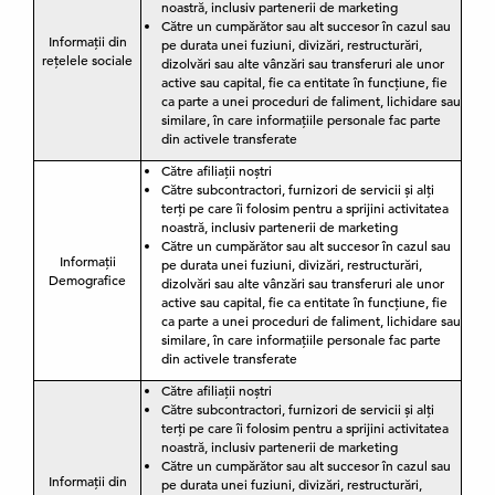
noastră, inclusiv partenerii de marketing
Către un cumpărător sau alt succesor în cazul sau
Informații din
pe durata unei fuziuni, divizări, restructurări,
rețelele sociale
dizolvări sau alte vânzări sau transferuri ale unor
active sau capital, fie ca entitate în funcțiune, fie
ca parte a unei proceduri de faliment, lichidare sau
similare, în care informațiile personale fac parte
din activele transferate
Către afiliații noștri
Către subcontractori, furnizori de servicii și alți
terți pe care îi folosim pentru a sprijini activitatea
noastră, inclusiv partenerii de marketing
Către un cumpărător sau alt succesor în cazul sau
Informații
pe durata unei fuziuni, divizări, restructurări,
Demografice
dizolvări sau alte vânzări sau transferuri ale unor
active sau capital, fie ca entitate în funcțiune, fie
ca parte a unei proceduri de faliment, lichidare sau
similare, în care informațiile personale fac parte
din activele transferate
Către afiliații noștri
Către subcontractori, furnizori de servicii și alți
terți pe care îi folosim pentru a sprijini activitatea
noastră, inclusiv partenerii de marketing
Către un cumpărător sau alt succesor în cazul sau
Informații din
pe durata unei fuziuni, divizări, restructurări,