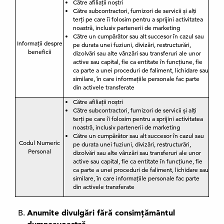
Către afiliații noștri
Către subcontractori, furnizori de servicii și alți
terți pe care îi folosim pentru a sprijini activitatea
noastră, inclusiv partenerii de marketing
Către un cumpărător sau alt succesor în cazul sau
Informații despre
pe durata unei fuziuni, divizări, restructurări,
beneficii
dizolvări sau alte vânzări sau transferuri ale unor
active sau capital, fie ca entitate în funcțiune, fie
ca parte a unei proceduri de faliment, lichidare sau
similare, în care informațiile personale fac parte
din activele transferate
Către afiliații noștri
Către subcontractori, furnizori de servicii și alți
terți pe care îi folosim pentru a sprijini activitatea
noastră, inclusiv partenerii de marketing
Către un cumpărător sau alt succesor în cazul sau
Codul Numeric
pe durata unei fuziuni, divizări, restructurări,
Personal
dizolvări sau alte vânzări sau transferuri ale unor
active sau capital, fie ca entitate în funcțiune, fie
ca parte a unei proceduri de faliment, lichidare sau
similare, în care informațiile personale fac parte
din activele transferate
Anumite divulgări fără consimțământul