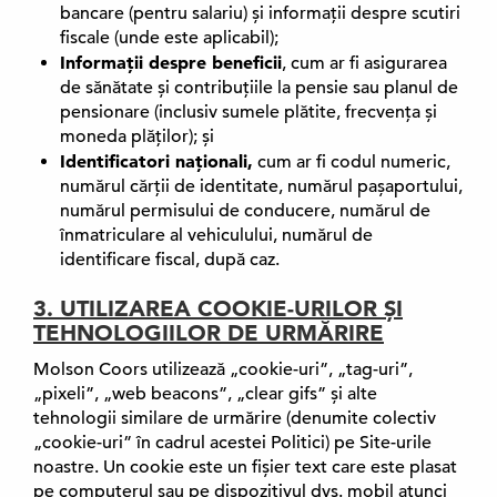
bancare (pentru salariu) și informații despre scutiri
fiscale (unde este aplicabil);
Informații despre beneficii
, cum ar fi asigurarea
de sănătate și contribuțiile la pensie sau planul de
pensionare (inclusiv sumele plătite, frecvența și
moneda plăților); și
Identificatori naționali,
cum ar fi codul numeric,
numărul cărții de identitate, numărul pașaportului,
numărul permisului de conducere, numărul de
înmatriculare al vehiculului, numărul de
identificare fiscal, după caz.
3. UTILIZAREA COOKIE-URILOR ȘI
TEHNOLOGIILOR DE URMĂRIRE
Molson Coors utilizează „cookie-uri”, „tag-uri”,
„pixeli”, „web beacons”, „clear gifs” și alte
tehnologii similare de urmărire (denumite colectiv
„cookie-uri” în cadrul acestei Politici) pe Site-urile
noastre. Un cookie este un fișier text care este plasat
pe computerul sau pe dispozitivul dvs. mobil atunci