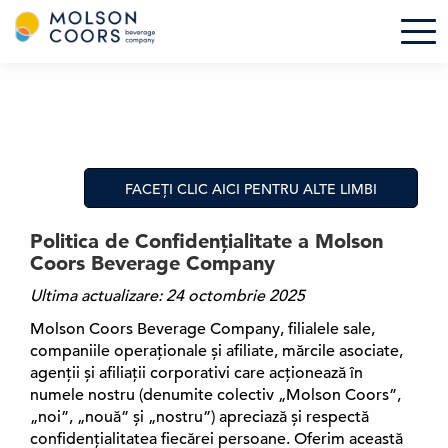
M
Tog
o
l
S
s
k
o
i
n
p
C
t
o
o
FACEŢI CLIC AICI PENTRU ALTE LIMBI
o
m
r
a
Politica de Confidențialitate a Molson
s
i
Coors Beverage Company
-
n
H
c
Ultima actualizare: 24 octombrie 2025
o
o
Molson Coors Beverage Company, filialele sale,
m
n
companiile operaționale și afiliate, mărcile asociate,
e
t
agenții și afiliații corporativi care acționează în
e
numele nostru (denumite colectiv „Molson Coors”,
n
„noi”, „nouă” și „nostru”) apreciază și respectă
t
confidențialitatea fiecărei persoane. Oferim această