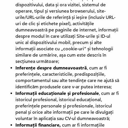
dispozitivului, data și ora vizitei, sistemul de
operare, tipul și versiunea browserului, site-
urile/URL-urile de referință și ieșire (inclusiv URL-
uri de clic și etichete pixel), activitățile
dumneavoastră pe paginile de internet, informații
despre modul în care utilizați Site-urile și ID-ul
unic al dispozitivului mobil, precum și alte
informații asociate cu „cookie-uri” și tehnologii
similare de urmărire, așa cum este descris în
secțiunea următoare;
Inferențe despre dumneavoastră
, cum ar fi
preferințele, caracteristicile, predispozițiile,
comportamentul sau alte tendințe care ne ajută să
identificăm produsele care v-ar putea interesa;
Informații educaționale și profesionale
, cum ar fi
istoricul profesional, istoricul educațional,
preferințele personale și profesionale, istoricul
penal și orice alte informații pe care le divulgați
voluntar în aplicația sau CV-ul dumneavoastră;
Informații financiare,
cum ar fi informațiile