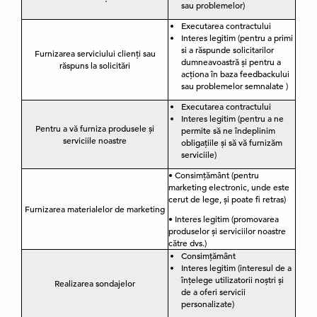
sau problemelor)
Executarea contractului
Interes legitim (pentru a primi
si a răspunde solicitarilor
Furnizarea serviciului clienți sau
dumneavoastră și pentru a
răspuns la solicitări
acționa în baza feedbackului
sau problemelor semnalate )
Executarea contractului
Interes legitim (pentru a ne
Pentru a vă furniza produsele și
permite să ne îndeplinim
serviciile noastre
obligațiile și să vă furnizăm
serviciile)
• Consimțământ (pentru
marketing electronic, unde este
cerut de lege, și poate fi retras)
Furnizarea materialelor de marketing
• Interes legitim (promovarea
produselor și serviciilor noastre
către dvs.)
Consimțământ
Interes legitim (interesul de a
înțelege utilizatorii noștri și
Realizarea sondajelor
de a oferi servicii
personalizate)