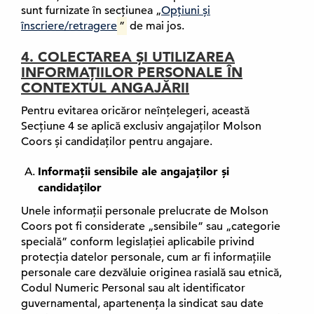
sunt furnizate în secțiunea „
Opțiuni și
t
înscriere/retragere
”
de mai jos.
e
r
4. COLECTAREA ȘI UTILIZAREA
n
INFORMAȚIILOR PERSONALE ÎN
,
CONTEXTUL ANGAJĂRII
s
e
Pentru evitarea oricăror neînțelegeri, această
d
Secțiune 4 se aplică exclusiv angajaților Molson
e
Coors și candidaților pentru angajare.
s
c
Informații sensibile ale angajaților și
h
candidaților
i
Unele informații personale prelucrate de Molson
d
Coors pot fi considerate „sensibile” sau „categorie
e
specială” conform legislației aplicabile privind
î
protecția datelor personale, cum ar fi informațiile
n
personale care dezvăluie originea rasială sau etnică,
t
Codul Numeric Personal sau alt identificator
r
guvernamental, apartenența la sindicat sau date
-