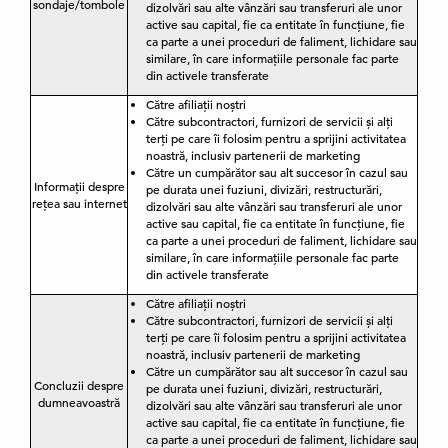
sondaje/tombole
dizolvări sau alte vânzări sau transferuri ale unor
active sau capital, fie ca entitate în funcțiune, fie
ca parte a unei proceduri de faliment, lichidare sau
similare, în care informațiile personale fac parte
din activele transferate
Către afiliații noștri
Către subcontractori, furnizori de servicii și alți
terți pe care îi folosim pentru a sprijini activitatea
noastră, inclusiv partenerii de marketing
Către un cumpărător sau alt succesor în cazul sau
Informații despre
pe durata unei fuziuni, divizări, restructurări,
rețea sau internet
dizolvări sau alte vânzări sau transferuri ale unor
active sau capital, fie ca entitate în funcțiune, fie
ca parte a unei proceduri de faliment, lichidare sau
similare, în care informațiile personale fac parte
din activele transferate
Către afiliații noștri
Către subcontractori, furnizori de servicii și alți
terți pe care îi folosim pentru a sprijini activitatea
noastră, inclusiv partenerii de marketing
Către un cumpărător sau alt succesor în cazul sau
Concluzii despre
pe durata unei fuziuni, divizări, restructurări,
dumneavoastră
dizolvări sau alte vânzări sau transferuri ale unor
active sau capital, fie ca entitate în funcțiune, fie
ca parte a unei proceduri de faliment, lichidare sau