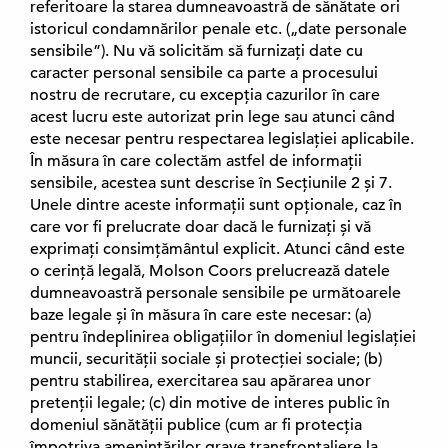
referitoare la starea dumneavoastră de sănătate ori
o
istoricul condamnărilor penale etc. („date personale
f
sensibile”). Nu vă solicităm să furnizați date cu
i
caracter personal sensibile ca parte a procesului
l
nostru de recrutare, cu excepția cazurilor în care
ă
acest lucru este autorizat prin lege sau atunci când
n
este necesar pentru respectarea legislației aplicabile.
o
În măsura în care colectăm astfel de informații
u
sensibile, acestea sunt descrise în Secțiunile 2 și 7.
ă
Unele dintre aceste informații sunt opționale, caz în
)
care vor fi prelucrate doar dacă le furnizați și vă
exprimați consimțământul explicit. Atunci când este
o cerință legală, Molson Coors prelucrează datele
dumneavoastră personale sensibile pe următoarele
baze legale și în măsura în care este necesar: (a)
pentru îndeplinirea obligațiilor în domeniul legislației
muncii, securității sociale și protecției sociale; (b)
pentru stabilirea, exercitarea sau apărarea unor
pretenții legale; (c) din motive de interes public în
domeniul sănătății publice (cum ar fi protecția
împotriva amenințărilor grave transfrontaliere la