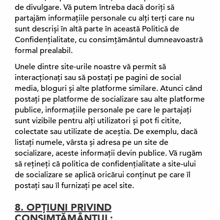
de divulgare. Vă putem întreba dacă doriți să
partajăm informațiile personale cu alți terți care nu
sunt descriși în altă parte în această Politică de
Confidențialitate, cu consimțământul dumneavoastră
formal prealabil.
Unele dintre site-urile noastre vă permit să
interacționați sau să postați pe pagini de social
media, bloguri și alte platforme similare. Atunci când
postați pe platforme de socializare sau alte platforme
publice, informațiile personale pe care le partajați
sunt vizibile pentru alți utilizatori și pot fi citite,
colectate sau utilizate de aceștia. De exemplu, dacă
listați numele, vârsta și adresa pe un site de
socializare, aceste informații devin publice. Vă rugăm
să rețineți că politica de confidențialitate a site-ului
de socializare se aplică oricărui conținut pe care îl
postați sau îl furnizați pe acel site.
8. OPȚIUNI PRIVIND
CONSIMȚĂMÂNTUL: