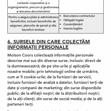
contacte corporative și a
organigramelor, precum și gestionarea
și stocarea documentelor
Executarea contractului
Pentru a asigura plata și administrarea
Obligații legale
beneficiilor, inclusiv beneficiile de
Consimțământ
asigurare, planurile de pensii și alte
Interes legitim
beneficii similare
6. SURSELE DIN CARE COLECTĂM
INFORMAȚII PERSONALE
Molson Coors colectează informațiile personale
descrise mai sus din diverse surse, inclusiv: direct de
la dumneavoastră; de pe site-urile și aplicațiile
noastre mobile; prin tehnologii online de urmărire,
cum ar fi cookie-urile; de la furnizori de servicii,
inclusiv furnizori de analiză a datelor, furnizori terți de
date și companii de marketing; din surse disponibile
public; de la afiliații noștri; de la distribuitorii noștri;
de la alți clienți; din surse de social media; și de la alți
parteneri terți.