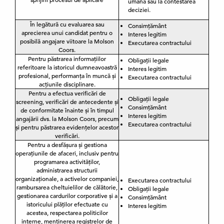
umană sau la contestarea
deciziei.
În legătură cu evaluarea sau
Consimțământ
aprecierea unui candidat pentru o
Interes legitim
posibilă angajare viitoare la Molson
Executarea contractului
Coors.
Pentru păstrarea informațiilor
Obligații legale
referitoare la istoricul dumneavoastră
Interes legitim
profesional, performanța în muncă și
Executarea contractului
acțiunile disciplinare.
Pentru a efectua verificări de
Obligații legale
screening, verificări de antecedente și
Consimțământ
de conformitate înainte și în timpul
Interes legitim
angajării dvs. la Molson Coors, precum
Executarea contractului
și pentru păstrarea evidențelor acestor
verificări.
Pentru a desfășura și gestiona
operațiunile de afaceri, inclusiv pentru
programarea activităților,
administrarea structurii
organizaționale, a activelor companiei,
Executarea contractului
rambursarea cheltuielilor de călătorie,
Obligații legale
gestionarea cardurilor corporative și a
Consimțământ
istoricului plăților efectuate cu
Interes legitim
acestea, respectarea politicilor
interne, menținerea registrelor de