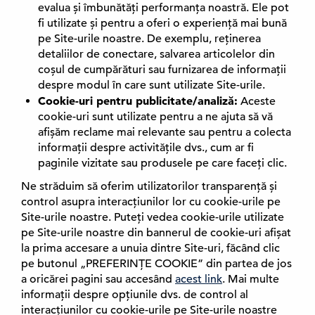
evalua și îmbunătăți performanța noastră. Ele pot
fi utilizate și pentru a oferi o experiență mai bună
pe Site-urile noastre. De exemplu, reținerea
detaliilor de conectare, salvarea articolelor din
coșul de cumpărături sau furnizarea de informații
despre modul în care sunt utilizate Site-urile.
Cookie-uri pentru publicitate/analiză:
Aceste
cookie-uri sunt utilizate pentru a ne ajuta să vă
afișăm reclame mai relevante sau pentru a colecta
informații despre activitățile dvs., cum ar fi
paginile vizitate sau produsele pe care faceți clic.
Ne străduim să oferim utilizatorilor transparență și
control asupra interacțiunilor lor cu cookie-urile pe
Site-urile noastre. Puteți vedea cookie-urile utilizate
pe Site-urile noastre din bannerul de cookie-uri afișat
la prima accesare a unuia dintre Site-uri, făcând clic
pe butonul „PREFERINȚE COOKIE” din partea de jos
a oricărei pagini sau accesând
acest link
(
. Mai multe
informații despre opțiunile dvs. de control al
E
interacțiunilor cu cookie-urile pe Site-urile noastre
x