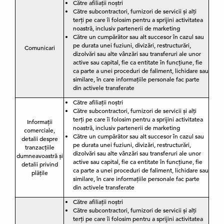
Către afiliații noștri
Către subcontractori, furnizori de servicii și alți
terți pe care îi folosim pentru a sprijini activitatea
noastră, inclusiv partenerii de marketing
Către un cumpărător sau alt succesor în cazul sau
pe durata unei fuziuni, divizări, restructurări,
Comunicari
dizolvări sau alte vânzări sau transferuri ale unor
active sau capital, fie ca entitate în funcțiune, fie
ca parte a unei proceduri de faliment, lichidare sau
similare, în care informațiile personale fac parte
din activele transferate
Către afiliații noștri
Către subcontractori, furnizori de servicii și alți
terți pe care îi folosim pentru a sprijini activitatea
Informații
noastră, inclusiv partenerii de marketing
comerciale,
Către un cumpărător sau alt succesor în cazul sau
detalii despre
pe durata unei fuziuni, divizări, restructurări,
tranzacțiile
dizolvări sau alte vânzări sau transferuri ale unor
dumneavoastră și
active sau capital, fie ca entitate în funcțiune, fie
detalii privind
ca parte a unei proceduri de faliment, lichidare sau
plățile
similare, în care informațiile personale fac parte
din activele transferate
Către afiliații noștri
Către subcontractori, furnizori de servicii și alți
terți pe care îi folosim pentru a sprijini activitatea