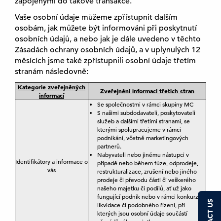
zapojenými do takové transakce.
Vaše osobní údaje můžeme zpřístupnit dalším
osobám, jak můžete být informováni při poskytnutí
osobních údajů, a nebo jak je dále uvedeno v těchto
Zásadách ochrany osobních údajů, a v uplynulých 12
měsících jsme také zpřístupnili osobní údaje třetím
stranám následovně:
Kategorie zveřejněných
Zveřejnění informací třetích stran
informací
Se společnostmi v rámci skupiny MC
S našimi subdodavateli, poskytovateli
služeb a dalšími třetími stranami, se
kterými spolupracujeme v rámci
podnikání, včetně marketingových
partnerů.
Nabyvateli nebo jinému nástupci v
Identifikátory a informace o
případě nebo během fúze, odprodeje,
vás
restrukturalizace, zrušení nebo jiného
prodeje či převodu části či veškerého
našeho majetku či podílů, ať už jako
fungující podnik nebo v rámci konkurzu,
likvidace či podobného řízení, při
kterých jsou osobní údaje součástí