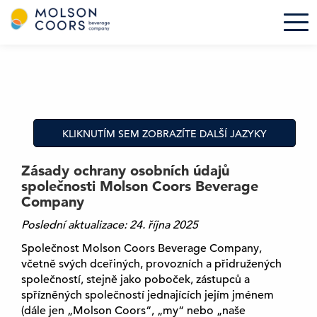
M
Tog
o
l
S
s
k
o
i
n
p
C
t
o
o
KLIKNUTÍM SEM ZOBRAZÍTE DALŠÍ JAZYKY
o
m
r
a
Zásady ochrany osobních údajů
s
i
společnosti Molson Coors Beverage
-
n
Company
H
c
o
o
Poslední aktualizace: 24. října 2025
m
n
Společnost Molson Coors Beverage Company,
e
t
včetně svých dceřiných, provozních a přidružených
e
společností, stejně jako poboček, zástupců a
n
spřízněných společností jednajících jejím jménem
t
(dále jen „Molson Coors“, „my“ nebo „naše