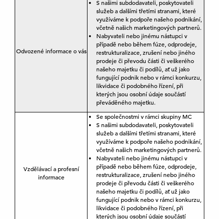
S našimi subdodavateli, poskytovateli
služeb a dalšími třetími stranami, které
využíváme k podpoře našeho podnikání,
včetně našich marketingových partnerů.
Nabyvateli nebo jinému nástupci v
případě nebo během fúze, odprodeje,
Odvozené informace o vás
restrukturalizace, zrušení nebo jiného
prodeje či převodu části či veškerého
našeho majetku či podílů, ať už jako
fungující podnik nebo v rámci konkurzu,
likvidace či podobného řízení, při
kterých jsou osobní údaje součástí
převáděného majetku.
Se společnostmi v rámci skupiny MC
S našimi subdodavateli, poskytovateli
služeb a dalšími třetími stranami, které
využíváme k podpoře našeho podnikání,
včetně našich marketingových partnerů.
Nabyvateli nebo jinému nástupci v
případě nebo během fúze, odprodeje,
Vzdělávací a profesní
restrukturalizace, zrušení nebo jiného
informace
prodeje či převodu části či veškerého
našeho majetku či podílů, ať už jako
fungující podnik nebo v rámci konkurzu,
likvidace či podobného řízení, při
kterých jsou osobní údaje součástí