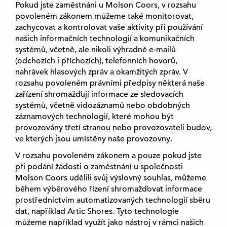
Pokud jste zaměstnáni u Molson Coors, v rozsahu
povoleném zákonem můžeme také monitorovat,
zachycovat a kontrolovat vaše aktivity při používání
našich informačních technologií a komunikačních
systémů, včetně, ale nikoli výhradně e-mailů
(odchozích i příchozích), telefonních hovorů,
nahrávek hlasových zpráv a okamžitých zpráv. V
rozsahu povoleném právními předpisy některá naše
zařízení shromažďují informace ze sledovacích
systémů, včetně vidozáznamů nebo obdobných
záznamových technologií, které mohou být
provozovány třetí stranou nebo provozovateli budov,
ve kterých jsou umístěny naše provozovny.
V rozsahu povoleném zákonem a pouze pokud jste
při podání žádosti o zaměstnání u společnosti
Molson Coors udělili svůj výslovný souhlas, můžeme
během výběrového řízení shromažďovat informace
prostřednictvím automatizovaných technologií sběru
dat, například Artic Shores. Tyto technologie
můžeme například využít jako nástroj v rámci našich