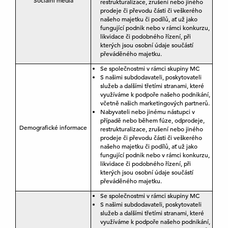
Sociální média
restrukturalizace, zrušení nebo jiného
prodeje či převodu části či veškerého
našeho majetku či podílů, ať už jako
fungující podnik nebo v rámci konkurzu,
likvidace či podobného řízení, při
kterých jsou osobní údaje součástí
převáděného majetku.
Se společnostmi v rámci skupiny MC
S našimi subdodavateli, poskytovateli
služeb a dalšími třetími stranami, které
využíváme k podpoře našeho podnikání,
včetně našich marketingových partnerů.
Nabyvateli nebo jinému nástupci v
případě nebo během fúze, odprodeje,
Demografické informace
restrukturalizace, zrušení nebo jiného
prodeje či převodu části či veškerého
našeho majetku či podílů, ať už jako
fungující podnik nebo v rámci konkurzu,
likvidace či podobného řízení, při
kterých jsou osobní údaje součástí
převáděného majetku.
Se společnostmi v rámci skupiny MC
S našimi subdodavateli, poskytovateli
služeb a dalšími třetími stranami, které
využíváme k podpoře našeho podnikání,