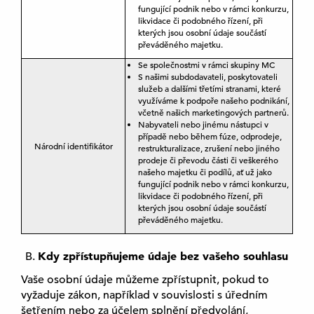
fungující podnik nebo v rámci konkurzu,
likvidace či podobného řízení, při
kterých jsou osobní údaje součástí
převáděného majetku.
Se společnostmi v rámci skupiny MC
S našimi subdodavateli, poskytovateli
služeb a dalšími třetími stranami, které
využíváme k podpoře našeho podnikání,
včetně našich marketingových partnerů.
Nabyvateli nebo jinému nástupci v
případě nebo během fúze, odprodeje,
Národní identifikátor
restrukturalizace, zrušení nebo jiného
prodeje či převodu části či veškerého
našeho majetku či podílů, ať už jako
fungující podnik nebo v rámci konkurzu,
likvidace či podobného řízení, při
kterých jsou osobní údaje součástí
převáděného majetku.
Kdy zpřístupňujeme údaje bez vašeho souhlasu
Vaše osobní údaje můžeme zpřístupnit, pokud to
vyžaduje zákon, například v souvislosti s úředním
šetřením nebo za účelem splnění předvolání,