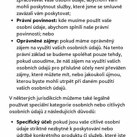
zpracovávat vaše osobní údaje, abychom vám
mohli poskytnout služby, které jsme se smluvně
zavázali vám poskytovat;
Právní povinnost:
kde musíme použít vaše
osobní údaje, abychom splnili naše právní
povinnosti; nebo
Oprávněné zájmy:
pokud máme oprávněný
zájem na využití vašich osobních údajů. Na tento
právní základ se budeme spoléhat pouze tehdy,
pokud usoudíme, že náš zájem na využití vašich
osobních údajů pro příslušné účely není převážen
zájmy, které můžete mít, nebo jakoukoli újmou,
kterou byste mohli utrpět při daném použití
vašich osobních údajů.
V některých jurisdikcích můžeme také legálně
používat speciální kategorie osobních nebo citlivých
osobních údajů z následujících důvodů:
Specifický účel:
pokud jsou vaše citlivé osobní
údaje striktně nezbytné k poskytování nebo
údržbě konkrétního produktu či služeb, které jste