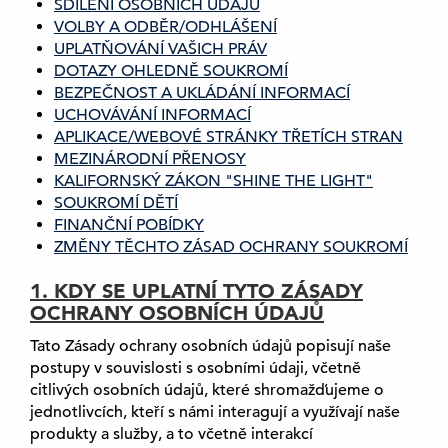
SDÍLENÍ OSOBNÍCH ÚDAJŮ
VOLBY A ODBĚR/ODHLÁŠENÍ
UPLATŇOVÁNÍ VAŠICH PRÁV
DOTAZY OHLEDNĚ SOUKROMÍ
BEZPEČNOST A UKLÁDÁNÍ INFORMACÍ
UCHOVÁVÁNÍ INFORMACÍ
APLIKACE/WEBOVÉ STRÁNKY TŘETÍCH STRAN
MEZINÁRODNÍ PŘENOSY
KALIFORNSKÝ ZÁKON "SHINE THE LIGHT"
SOUKROMÍ DĚTÍ
FINANČNÍ POBÍDKY
ZMĚNY TĚCHTO ZÁSAD OCHRANY SOUKROMÍ
1. KDY SE UPLATNÍ TYTO ZÁSADY
OCHRANY OSOBNÍCH ÚDAJŮ
Tato Zásady ochrany osobních údajů popisují naše
postupy v souvislosti s osobními údaji, včetně
citlivých osobních údajů, které shromažďujeme o
jednotlivcích, kteří s námi interagují a využívají naše
produkty a služby, a to včetně interakcí