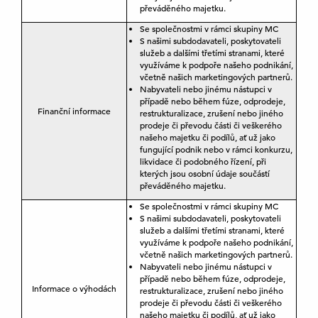
převáděného majetku.
Se společnostmi v rámci skupiny MC
S našimi subdodavateli, poskytovateli
služeb a dalšími třetími stranami, které
využíváme k podpoře našeho podnikání,
včetně našich marketingových partnerů.
Nabyvateli nebo jinému nástupci v
případě nebo během fúze, odprodeje,
Finanční informace
restrukturalizace, zrušení nebo jiného
prodeje či převodu části či veškerého
našeho majetku či podílů, ať už jako
fungující podnik nebo v rámci konkurzu,
likvidace či podobného řízení, při
kterých jsou osobní údaje součástí
převáděného majetku.
Se společnostmi v rámci skupiny MC
S našimi subdodavateli, poskytovateli
služeb a dalšími třetími stranami, které
využíváme k podpoře našeho podnikání,
včetně našich marketingových partnerů.
Nabyvateli nebo jinému nástupci v
případě nebo během fúze, odprodeje,
Informace o výhodách
restrukturalizace, zrušení nebo jiného
prodeje či převodu části či veškerého
našeho majetku či podílů, ať už jako