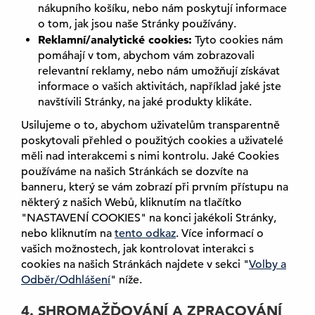
nákupního košíku, nebo nám poskytují informace
o tom, jak jsou naše Stránky používány.
Reklamní/analytické cookies:
Tyto cookies nám
pomáhají v tom, abychom vám zobrazovali
relevantní reklamy, nebo nám umožňují získávat
informace o vašich aktivitách, například jaké jste
navštívili Stránky, na jaké produkty klikáte.
Usilujeme o to, abychom uživatelům transparentně
poskytovali přehled o použitých cookies a uživatelé
měli nad interakcemi s nimi kontrolu. Jaké Cookies
používáme na našich Stránkách se dozvíte na
banneru, který se vám zobrazí při prvním přístupu na
některý z našich Webů, kliknutím na tlačítko
"NASTAVENÍ COOKIES" na konci jakékoli Stránky,
nebo kliknutím na
tento odkaz
(
. Více informací o
vašich možnostech, jak kontrolovat interakci s
e
cookies na našich Stránkách najdete v sekci "
x
Volby a
Odběr/Odhlášení
" níže.
t
e
4. SHROMAŽĎOVÁNÍ A ZPRACOVÁNÍ
r