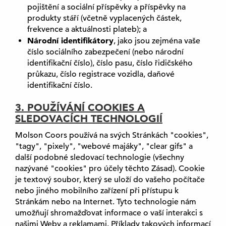
pojištění a sociální příspěvky a příspěvky na
produkty stáří (včetně vyplacených částek,
frekvence a aktuálnosti plateb); a
Národní identifikátory
, jako jsou zejména vaše
číslo sociálního zabezpečení (nebo národní
identifikační číslo), číslo pasu, číslo řidičského
průkazu, číslo registrace vozidla, daňové
identifikační číslo.
3. POUŽÍVÁNÍ COOKIES A
SLEDOVACÍCH TECHNOLOGIÍ
Molson Coors používá na svých Stránkách "cookies",
"tagy", "pixely", "webové majáky", "clear gifs" a
další podobné sledovací technologie (všechny
nazývané "cookies" pro účely těchto Zásad). Cookie
je textový soubor, který se uloží do vašeho počítače
nebo jiného mobilního zařízení při přístupu k
Stránkám nebo na Internet. Tyto technologie nám
umožňují shromažďovat informace o vaší interakci s
našimi Weby a reklamami. Příklady takových informací