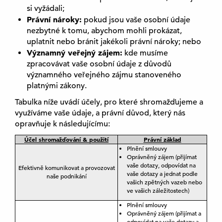
si vyžádali;
Právní nároky:
pokud jsou vaše osobní údaje
nezbytné k tomu, abychom mohli prokázat,
uplatnit nebo bránit jakékoli právní nároky; nebo
Významný veřejný zájem:
kde musíme
zpracovávat vaše osobní údaje z důvodů
významného veřejného zájmu stanoveného
platnými zákony.
Tabulka níže uvádí účely, pro které shromažďujeme a
využíváme vaše údaje, a právní důvod, který nás
opravňuje k následujícímu:
Účel shromažďování & použití
Právní základ
Plnění smlouvy
Oprávněný zájem (přijímat
vaše dotazy, odpovídat na
Efektivně komunikovat a provozovat
vaše dotazy a jednat podle
naše podnikání
vašich zpětných vazeb nebo
ve vašich záležitostech)
Plnění smlouvy
Oprávněný zájem (přijímat a
odpovídat na vaše dotazy a