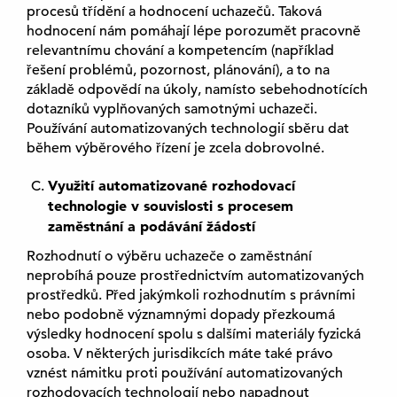
procesů třídění a hodnocení uchazečů. Taková
hodnocení nám pomáhají lépe porozumět pracovně
relevantnímu chování a kompetencím (například
řešení problémů, pozornost, plánování), a to na
základě odpovědí na úkoly, namísto sebehodnotících
dotazníků vyplňovaných samotnými uchazeči.
Používání automatizovaných technologií sběru dat
během výběrového řízení je zcela dobrovolné.
Využití automatizované rozhodovací
technologie v souvislosti s procesem
zaměstnání a podávání žádostí
Rozhodnutí o výběru uchazeče o zaměstnání
neprobíhá pouze prostřednictvím automatizovaných
prostředků. Před jakýmkoli rozhodnutím s právními
nebo podobně významnými dopady přezkoumá
výsledky hodnocení spolu s dalšími materiály fyzická
osoba. V některých jurisdikcích máte také právo
vznést námitku proti používání automatizovaných
rozhodovacích technologií nebo napadnout