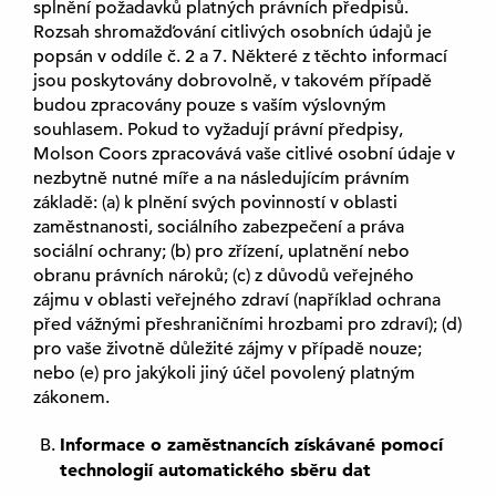
splnění požadavků platných právních předpisů.
ě
Rozsah shromažďování citlivých osobních údajů je
)
popsán v oddíle č. 2 a 7. Některé z těchto informací
jsou poskytovány dobrovolně, v takovém případě
budou zpracovány pouze s vaším výslovným
souhlasem. Pokud to vyžadují právní předpisy,
Molson Coors zpracovává vaše citlivé osobní údaje v
nezbytně nutné míře a na následujícím právním
základě: (a) k plnění svých povinností v oblasti
zaměstnanosti, sociálního zabezpečení a práva
sociální ochrany; (b) pro zřízení, uplatnění nebo
obranu právních nároků; (c) z důvodů veřejného
zájmu v oblasti veřejného zdraví (například ochrana
před vážnými přeshraničními hrozbami pro zdraví); (d)
pro vaše životně důležité zájmy v případě nouze;
nebo (e) pro jakýkoli jiný účel povolený platným
zákonem.
Informace o zaměstnancích získávané pomocí
technologií automatického sběru dat