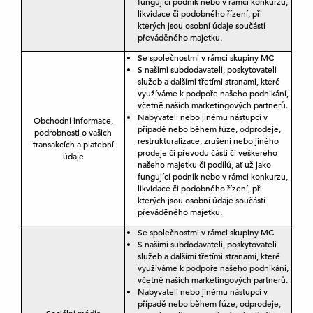
fungující podnik nebo v rámci konkurzu,
likvidace či podobného řízení, při
kterých jsou osobní údaje součástí
převáděného majetku.
Se společnostmi v rámci skupiny MC
S našimi subdodavateli, poskytovateli
služeb a dalšími třetími stranami, které
využíváme k podpoře našeho podnikání,
včetně našich marketingových partnerů.
Nabyvateli nebo jinému nástupci v
Obchodní informace,
případě nebo během fúze, odprodeje,
podrobnosti o vašich
restrukturalizace, zrušení nebo jiného
transakcích a platební
prodeje či převodu části či veškerého
údaje
našeho majetku či podílů, ať už jako
fungující podnik nebo v rámci konkurzu,
likvidace či podobného řízení, při
kterých jsou osobní údaje součástí
převáděného majetku.
Se společnostmi v rámci skupiny MC
S našimi subdodavateli, poskytovateli
služeb a dalšími třetími stranami, které
využíváme k podpoře našeho podnikání,
včetně našich marketingových partnerů.
Nabyvateli nebo jinému nástupci v
případě nebo během fúze, odprodeje,