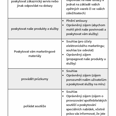
poskytovat zákaznický servis nebo
jednat na základě vašich
jinak odpovídat na dotazy
zpětných vazeb či ve vašich
záležitostech)
Plnění smlouvy
Oprávněný zájem (abychom
poskytovat naše produkty a služby
mohli plnit naše povinnosti a
poskytovat vám služby)
Souhlas (pro účely
elektronického marketingu;
souhlas lze odvolat)
Poskytovat vám marketingové
Oprávněný zájem
materiály
(propagovat naše produkty a
služby)
Souhlas
Oprávněný zájem (zájem
provádět průzkumy
porozumět našim uživatelům
a poskytovat služby na míru)
Souhlas
Oprávněný zájem (zájem o
provozování spotřebitelských
soutěží a poskytování
pořádat soutěže
speciálních nabídek, včetně
práva vás informovat, že jste