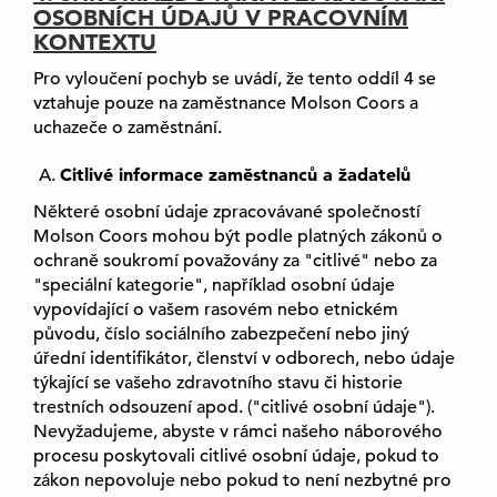
OSOBNÍCH ÚDAJŮ V PRACOVNÍM
n
KONTEXTU
í
,
Pro vyloučení pochyb se uvádí, že tento oddíl 4 se
o
vztahuje pouze na zaměstnance Molson Coors a
t
uchazeče o zaměstnání.
e
v
Citlivé informace zaměstnanců a žadatelů
ř
Některé osobní údaje zpracovávané společností
e
Molson Coors mohou být podle platných zákonů o
s
ochraně soukromí považovány za "citlivé" nebo za
e
"speciální kategorie", například osobní údaje
v
vypovídající o vašem rasovém nebo etnickém
n
původu, číslo sociálního zabezpečení nebo jiný
o
úřední identifikátor, členství v odborech, nebo údaje
v
týkající se vašeho zdravotního stavu či historie
é
trestních odsouzení apod. ("citlivé osobní údaje").
k
Nevyžadujeme, abyste v rámci našeho náborového
a
procesu poskytovali citlivé osobní údaje, pokud to
r
zákon nepovoluje nebo pokud to není nezbytné pro
t