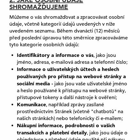
2. JAKÉ OSOBNÍ ÚDAJE
SHROMAŽĎUJEME
Můžeme o vás shromažďovat a zpracovávat osobní
údaje, včetně kategorií údajů uvedených v níže
uvedeném seznamu. Během dvanácti (12) měsíců
před poslední úpravou této směrnice zpracováváme
tyto kategorie osobních údajů:
Identifikátory a informace o vás
, jako jsou
jméno, adresa, e-mailová adresa a telefonní číslo;
Informace o uživatelských účtech a heslech
používaných pro přístup na webové stránky a
sociální media -
jako jsou vaše uživatelské jméno
a heslo používané k přístupu na webové stránky,
přístupové tokeny a další nástroje k ověření;
Komunikace
, například zprávy zasílané
prostřednictvím Stránek (včetně "chatbotů" na
našich stránkách) nebo telefonicky či e-mailem;
Nákupní informace, podrobnosti o vašich
transakcích a platební detaily
, jako jsou údaje o
objednávce a platební údaje použité při nákupu