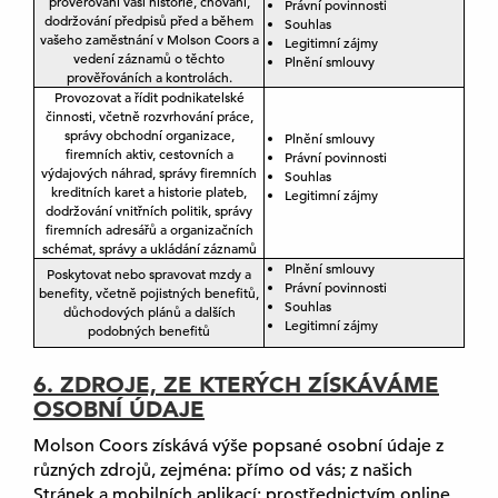
prověřování vaší historie, chování,
Právní povinnosti
dodržování předpisů před a během
Souhlas
vašeho zaměstnání v Molson Coors a
Legitimní zájmy
vedení záznamů o těchto
Plnění smlouvy
prověřováních a kontrolách.
Provozovat a řídit podnikatelské
činnosti, včetně rozvrhování práce,
správy obchodní organizace,
Plnění smlouvy
firemních aktiv, cestovních a
Právní povinnosti
výdajových náhrad, správy firemních
Souhlas
kreditních karet a historie plateb,
Legitimní zájmy
dodržování vnitřních politik, správy
firemních adresářů a organizačních
schémat, správy a ukládání záznamů
Plnění smlouvy
Poskytovat nebo spravovat mzdy a
Právní povinnosti
benefity, včetně pojistných benefitů,
Souhlas
důchodových plánů a dalších
Legitimní zájmy
podobných benefitů
6. ZDROJE, ZE KTERÝCH ZÍSKÁVÁME
OSOBNÍ ÚDAJE
Molson Coors získává výše popsané osobní údaje z
různých zdrojů, zejména: přímo od vás; z našich
Stránek a mobilních aplikací; prostřednictvím online