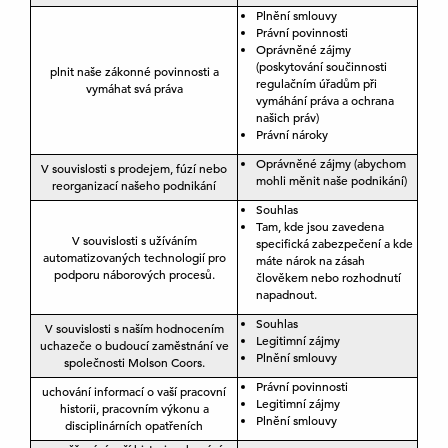
Plnění smlouvy
Právní povinnosti
Oprávněné zájmy
(poskytování součinnosti
plnit naše zákonné povinnosti a
regulačním úřadům při
vymáhat svá práva
vymáhání práva a ochrana
našich práv)
Právní nároky
Oprávněné zájmy (abychom
V souvislosti s prodejem, fúzí nebo
mohli měnit naše podnikání)
reorganizací našeho podnikání
Souhlas
Tam, kde jsou zavedena
V souvislosti s užíváním
specifická zabezpečení a kde
automatizovaných technologií pro
máte nárok na zásah
podporu náborových procesů.
člověkem nebo rozhodnutí
napadnout.
Souhlas
V souvislosti s naším hodnocením
Legitimní zájmy
uchazeče o budoucí zaměstnání ve
Plnění smlouvy
společnosti Molson Coors.
Právní povinnosti
uchování informací o vaší pracovní
Legitimní zájmy
historii, pracovním výkonu a
Plnění smlouvy
disciplinárních opatřeních