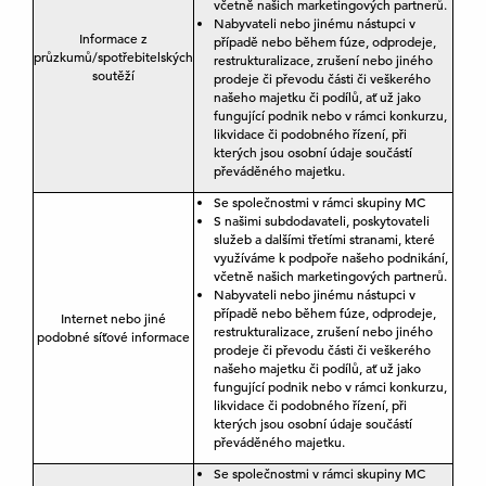
včetně našich marketingových partnerů.
Nabyvateli nebo jinému nástupci v
Informace z
případě nebo během fúze, odprodeje,
průzkumů/spotřebitelských
restrukturalizace, zrušení nebo jiného
soutěží
prodeje či převodu části či veškerého
našeho majetku či podílů, ať už jako
fungující podnik nebo v rámci konkurzu,
likvidace či podobného řízení, při
kterých jsou osobní údaje součástí
převáděného majetku.
Se společnostmi v rámci skupiny MC
S našimi subdodavateli, poskytovateli
služeb a dalšími třetími stranami, které
využíváme k podpoře našeho podnikání,
včetně našich marketingových partnerů.
Nabyvateli nebo jinému nástupci v
případě nebo během fúze, odprodeje,
Internet nebo jiné
restrukturalizace, zrušení nebo jiného
podobné síťové informace
prodeje či převodu části či veškerého
našeho majetku či podílů, ať už jako
fungující podnik nebo v rámci konkurzu,
likvidace či podobného řízení, při
kterých jsou osobní údaje součástí
převáděného majetku.
Se společnostmi v rámci skupiny MC