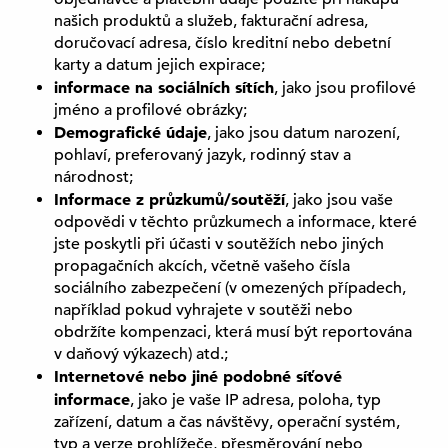
našich produktů a služeb, fakturační adresa,
doručovací adresa, číslo kreditní nebo debetní
karty a datum jejich expirace;
informace na sociálních sítích
, jako jsou profilové
jméno a profilové obrázky;
Demografické údaje
, jako jsou datum narození,
pohlaví, preferovaný jazyk, rodinný stav a
národnost;
Informace z průzkumů/soutěží
, jako jsou vaše
odpovědi v těchto průzkumech a informace, které
jste poskytli při účasti v soutěžích nebo jiných
propagačních akcích, včetně vašeho čísla
sociálního zabezpečení (v omezených případech,
například pokud vyhrajete v soutěži nebo
obdržíte kompenzaci, která musí být reportována
v daňový výkazech) atd.;
Internetové nebo jiné podobné síťové
informace
, jako je vaše IP adresa, poloha, typ
zařízení, datum a čas návštěvy, operační systém,
typ a verze prohlížeče, přesměrování nebo