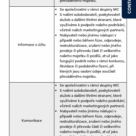
CONTACT US
převáděného majetku.
Se společnostmi v rámci skupiny MC
S našimi subdodavateli, poskytovateli
služeb a dalšími třetími stranami, které
využíváme k podpoře našeho podnikání,
včetně našich marketingových partnerů.
Nabyvateli nebo jinému nástupci v
případě nebo během fúze, odprodeje,
Informace o účtu
restrukturalizace, zrušení nebo jiného
prodeje či převodu části či veškerého
našeho majetku či podílů, ať už jako
fungující podnik nebo v rámci konkurzu,
likvidace či podobného řízení, při
kterých jsou osobní údaje součástí
převáděného majetku.
Se společnostmi v rámci skupiny MC
S našimi subdodavateli, poskytovateli
služeb a dalšími třetími stranami, které
využíváme k podpoře našeho podnikání,
včetně našich marketingových partnerů.
Nabyvateli nebo jinému nástupci v
případě nebo během fúze, odprodeje,
Komunikace
restrukturalizace, zrušení nebo jiného
prodeje či převodu části či veškerého
našeho majetku či podílů, ať už jako